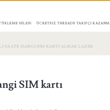
YÜKLEME HILESI
ÜCRETSIZ THREADS TAKIPÇI KAZANM
LI SAATE HANGI SIM KARTI ALMAK LAZIM
hangi SIM kartı