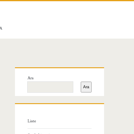
A
Birincil
Ara
Yan
Ara
Menü
Liste