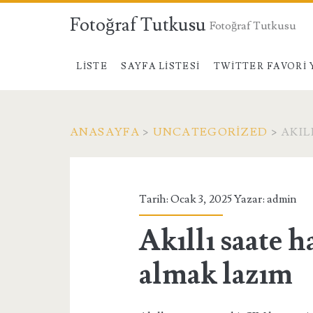
Fotoğraf Tutkusu
Fotoğraf Tutkusu
LISTE
SAYFA LISTESI
TWITTER FAVORI 
ANASAYFA
>
UNCATEGORIZED
>
AKIL
Tarih: Ocak 3, 2025 Yazar:
admin
Akıllı saate 
almak lazım