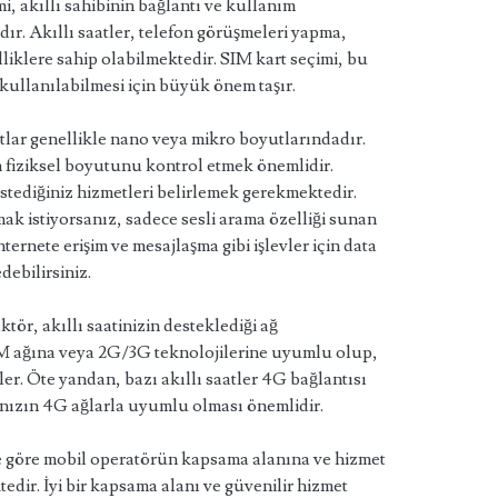
i, akıllı sahibinin bağlantı ve kullanım
dır. Akıllı saatler, telefon görüşmeleri yapma,
lliklere sahip olabilmektedir. SIM kart seçimi, bu
kullanılabilmesi için büyük önem taşır.
tlar genellikle nano veya mikro boyutlarındadır.
n fiziksel boyutunu kontrol etmek önemlidir.
istediğiniz hizmetleri belirlemek gerekmektedir.
ak istiyorsanız, sadece sesli arama özelliği sunan
internete erişim ve mesajlaşma gibi işlevler için data
debilirsiniz.
tör, akıllı saatinizin desteklediği ağ
SM ağına veya 2G/3G teknolojilerine uyumlu olup,
ler. Öte yandan, bazı akıllı saatler 4G bağlantısı
nızın 4G ağlarla uyumlu olması önemlidir.
e göre mobil operatörün kapsama alanına ve hizmet
edir. İyi bir kapsama alanı ve güvenilir hizmet