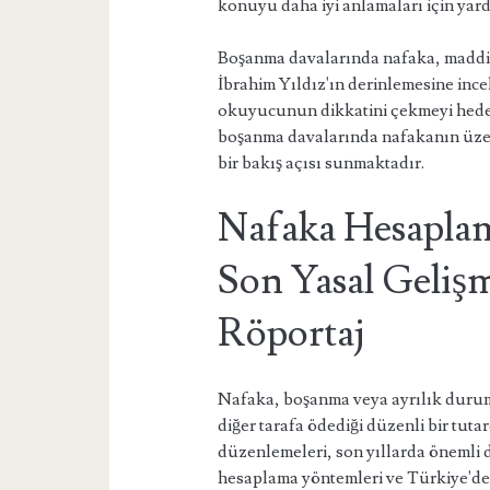
konuyu daha iyi anlamaları için yar
Boşanma davalarında nafaka, maddi 
İbrahim Yıldız'ın derinlemesine inc
okuyucunun dikkatini çekmeyi hedef
boşanma davalarında nafakanın üzer
bir bakış açısı sunmaktadır.
Nafaka Hesaplam
Son Yasal Gelişm
Röportaj
Nafaka, boşanma veya ayrılık durum
diğer tarafa ödediği düzenli bir tut
düzenlemeleri, son yıllarda önemli 
hesaplama yöntemleri ve Türkiye'de