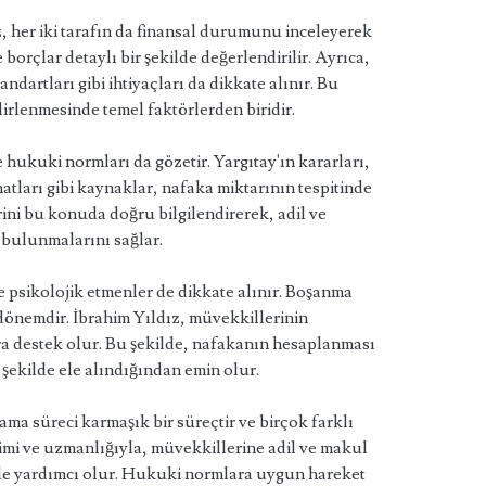
 her iki tarafın da finansal durumunu inceleyerek
e borçlar detaylı bir şekilde değerlendirilir. Ayrıca,
ndartları gibi ihtiyaçları da dikkate alınır. Bu
elirlenmesinde temel faktörlerden biridir.
hukuki normları da gözetir. Yargıtay'ın kararları,
atları gibi kaynaklar, nafaka miktarının tespitinde
rini bu konuda doğru bilgilendirerek, adil ve
 bulunmalarını sağlar.
psikolojik etmenler de dikkate alınır. Boşanma
r dönemdir. İbrahim Yıldız, müvekkillerinin
ara destek olur. Bu şekilde, nafakanın hesaplanması
 şekilde ele alındığından emin olur.
a süreci karmaşık bir süreçtir ve birçok farklı
yimi ve uzmanlığıyla, müvekkillerine adil ve makul
nde yardımcı olur. Hukuki normlara uygun hareket