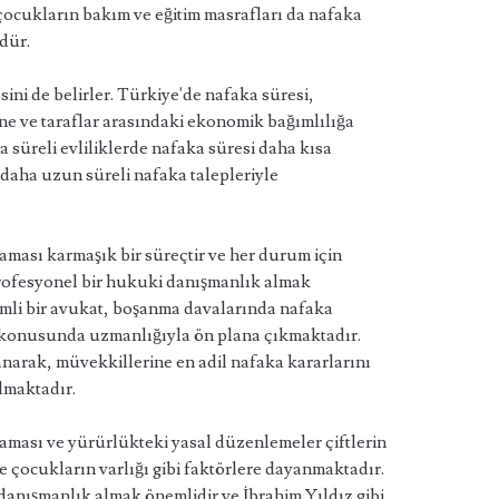
ocukların bakım ve eğitim masrafları da nafaka
rdür.
ni de belirler. Türkiye'de nafaka süresi,
ne ve taraflar arasındaki ekonomik bağımlılığa
sa süreli evliliklerde nafaka süresi daha kısa
e daha uzun süreli nafaka talepleriyle
ması karmaşık bir süreçtir ve her durum için
 profesyonel bir hukuki danışmanlık almak
yimli bir avukat, boşanma davalarında nafaka
 konusunda uzmanlığıyla ön plana çıkmaktadır.
anarak, müvekkillerine en adil nafaka kararlarını
lmaktadır.
ması ve yürürlükteki yasal düzenlemeler çiftlerin
e çocukların varlığı gibi faktörlere dayanmaktadır.
danışmanlık almak önemlidir ve İbrahim Yıldız gibi