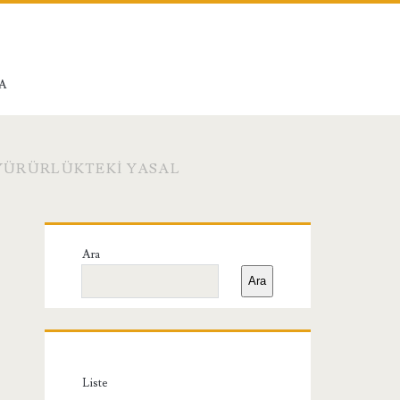
A
YÜRÜRLÜKTEKI YASAL
Birincil
Ara
Yan
Ara
Menü
Liste