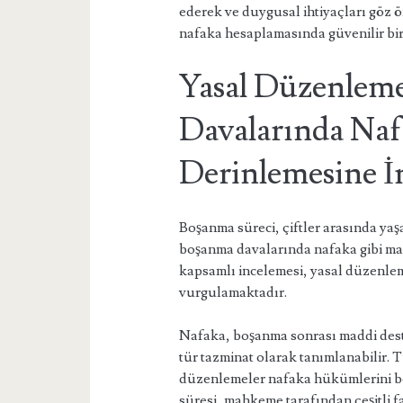
ederek ve duygusal ihtiyaçları gö
nafaka hesaplamasında güvenilir bir
Yasal Düzenleme
Davalarında Naf
Derinlemesine İ
Boşanma süreci, çiftler arasında yaş
boşanma davalarında nafaka gibi mad
kapsamlı incelemesi, yasal düzenle
vurgulamaktadır.
Nafaka, boşanma sonrası maddi deste
tür tazminat olarak tanımlanabilir. 
düzenlemeler nafaka hükümlerini be
süresi, mahkeme tarafından çeşitli 