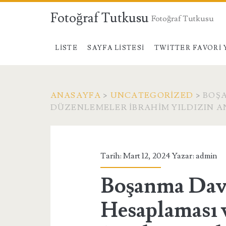
Fotoğraf Tutkusu
Fotoğraf Tutkusu
LISTE
SAYFA LISTESI
TWITTER FAVORI 
ANASAYFA
>
UNCATEGORIZED
>
BOŞ
DÜZENLEMELER İBRAHIM YILDIZIN A
Tarih: Mart 12, 2024 Yazar:
admin
Boşanma Dava
Hesaplaması 