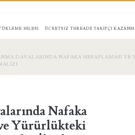
YÜKLEME HILESI
ÜCRETSIZ THREADS TAKIPÇI KAZANM
ANMA DAVALARINDA NAFAKA HESAPLAMASI VE 
NALIZI
larında Nafaka
ve Yürürlükteki