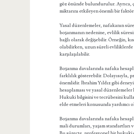
göz önünde bulundurulur. Ayrıca, ç
miktarını etkileyen önemli bir faktö
Yasal düzenlemeler, nafakanın süresi
boşanmanın nedenine, evlilik süresi
bağlı olarak değişebilir. Örneğin, kı
olabilirken, uzun süreli evliliklerd
karşılaşılabilir.
Boşanma davalarında nafaka hesapla
farklılık gösterebilir. Dolayısıyla,
önemlidir. İbrahim Yıldız gibi dene
hesaplaması ve yasal düzenlemeler
Hukuki bilgisini ve tecrübesini kull
elde etmeleri konusunda yardımcı o
Boşanma davalarında nafaka hesapla
mali durumları, yaşam standartları v
Bu süreçte, profesyonel bir hukuki 