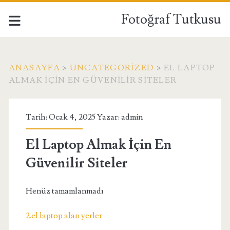
Fotoğraf Tutkusu
ANASAYFA
>
UNCATEGORIZED
>
EL LAPTOP
ALMAK İÇIN EN GÜVENILIR SITELER
Tarih: Ocak 4, 2025 Yazar:
admin
El Laptop Almak İçin En
Güvenilir Siteler
Henüz tamamlanmadı
2.el laptop alan yerler