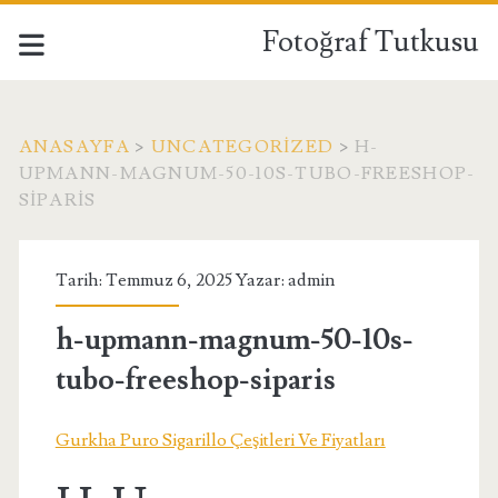
Fotoğraf Tutkusu
ANASAYFA
>
UNCATEGORIZED
>
H-
UPMANN-MAGNUM-50-10S-TUBO-FREESHOP-
SIPARIS
Tarih: Temmuz 6, 2025 Yazar:
admin
h-upmann-magnum-50-10s-
tubo-freeshop-siparis
Gurkha Puro Sigarillo Çeşitleri Ve Fiyatları