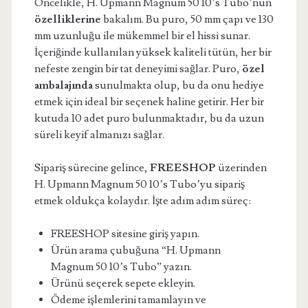
Öncelikle, H. Upmann Magnum 50 10’s Tubo’nun
özelliklerine
bakalım. Bu puro, 50 mm çapı ve 130
mm uzunluğu ile mükemmel bir el hissi sunar.
İçeriğinde kullanılan yüksek kaliteli tütün, her bir
nefeste zengin bir tat deneyimi sağlar. Puro,
özel
ambalajında
sunulmakta olup, bu da onu hediye
etmek için ideal bir seçenek haline getirir. Her bir
kutuda 10 adet puro bulunmaktadır, bu da uzun
süreli keyif almanızı sağlar.
Sipariş sürecine gelince,
FREESHOP
üzerinden
H. Upmann Magnum 50 10’s Tubo’yu sipariş
etmek oldukça kolaydır. İşte adım adım süreç:
FREESHOP sitesine giriş yapın.
Ürün arama çubuğuna “H. Upmann
Magnum 50 10’s Tubo” yazın.
Ürünü seçerek sepete ekleyin.
Ödeme işlemlerini tamamlayın ve