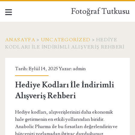
Fotoğraf Tutkusu
ANASAYFA
>
UNCATEGORIZED
>
HEDIYE
KODLARI İLE İNDIRIMLI ALIŞVERIŞ REHBERI
Tarih: Eylül 14, 2025 Yazar:
admin
Hediye Kodları İle İndirimli
Alışveriş Rehberi
Hediye kodları, alışverişlerinizi daha ekonomik
hale getirmenin en etkili yollarından biridir.
Anabolic Pharma ile bu fırsatları değerlendirin ve
bütçenizi zorlamadan ihtiyaç duyduğunuz