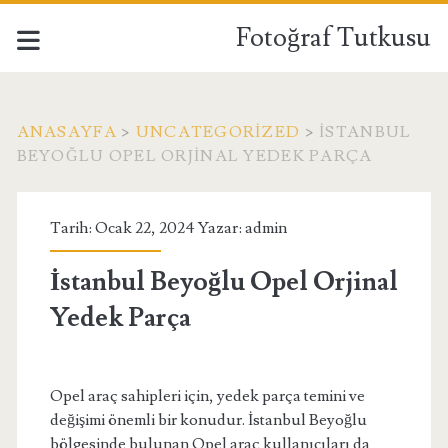
Fotoğraf Tutkusu
ANASAYFA
>
UNCATEGORIZED
>
İSTANBUL
BEYOĞLU OPEL ORJINAL YEDEK PARÇA
Tarih: Ocak 22, 2024 Yazar:
admin
İstanbul Beyoğlu Opel Orjinal
Yedek Parça
Opel araç sahipleri için, yedek parça temini ve
değişimi önemli bir konudur. İstanbul Beyoğlu
bölgesinde bulunan Opel araç kullanıcıları da