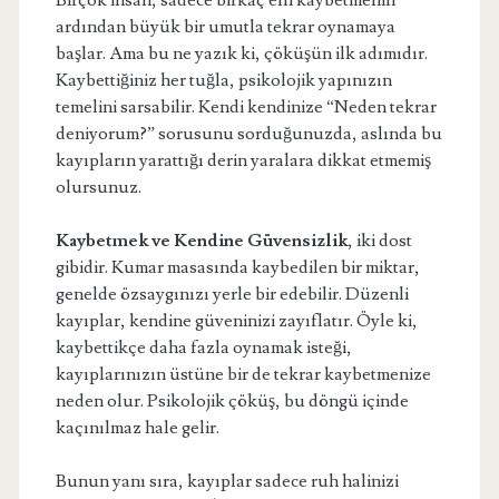
Birçok insan, sadece birkaç elli kaybetmenin
ardından büyük bir umutla tekrar oynamaya
başlar. Ama bu ne yazık ki, çöküşün ilk adımıdır.
Kaybettiğiniz her tuğla, psikolojik yapınızın
temelini sarsabilir. Kendi kendinize “Neden tekrar
deniyorum?” sorusunu sorduğunuzda, aslında bu
kayıpların yarattığı derin yaralara dikkat etmemiş
olursunuz.
Kaybetmek ve Kendine Güvensizlik
, iki dost
gibidir. Kumar masasında kaybedilen bir miktar,
genelde özsaygınızı yerle bir edebilir. Düzenli
kayıplar, kendine güveninizi zayıflatır. Öyle ki,
kaybettikçe daha fazla oynamak isteği,
kayıplarınızın üstüne bir de tekrar kaybetmenize
neden olur. Psikolojik çöküş, bu döngü içinde
kaçınılmaz hale gelir.
Bunun yanı sıra, kayıplar sadece ruh halinizi