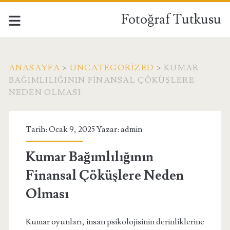
Fotoğraf Tutkusu
ANASAYFA
>
UNCATEGORIZED
>
KUMAR
BAĞIMLILIĞININ FINANSAL ÇÖKÜŞLERE
NEDEN OLMASI
Tarih: Ocak 9, 2025 Yazar:
admin
Kumar Bağımlılığının
Finansal Çöküşlere Neden
Olması
Kumar oyunları, insan psikolojisinin derinliklerine