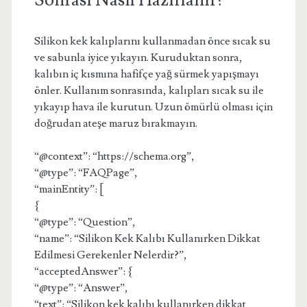
Sonrası Nasıl Hazırlanır?
Silikon kek kalıplarını kullanmadan önce sıcak su
ve sabunla iyice yıkayın. Kuruduktan sonra,
kalıbın iç kısmına hafifçe yağ sürmek yapışmayı
önler. Kullanım sonrasında, kalıpları sıcak su ile
yıkayıp hava ile kurutun. Uzun ömürlü olması için
doğrudan ateşe maruz bırakmayın.
“@context”: “https://schema.org”,
“@type”: “FAQPage”,
“mainEntity”: [
{
“@type”: “Question”,
“name”: “Silikon Kek Kalıbı Kullanırken Dikkat
Edilmesi Gerekenler Nelerdir?”,
“acceptedAnswer”: {
“@type”: “Answer”,
“text”: “Silikon kek kalıbı kullanırken dikkat