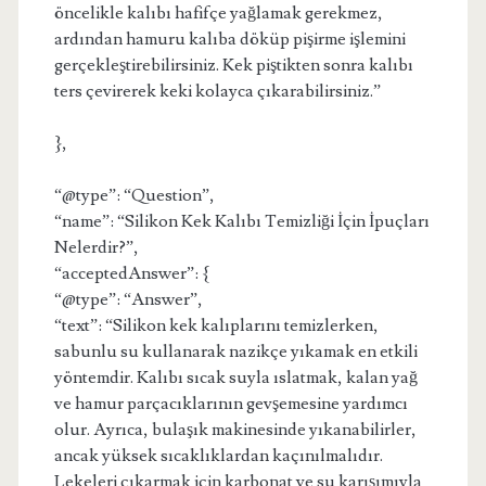
öncelikle kalıbı hafifçe yağlamak gerekmez,
ardından hamuru kalıba döküp pişirme işlemini
gerçekleştirebilirsiniz. Kek piştikten sonra kalıbı
ters çevirerek keki kolayca çıkarabilirsiniz.”
},
“@type”: “Question”,
“name”: “Silikon Kek Kalıbı Temizliği İçin İpuçları
Nelerdir?”,
“acceptedAnswer”: {
“@type”: “Answer”,
“text”: “Silikon kek kalıplarını temizlerken,
sabunlu su kullanarak nazikçe yıkamak en etkili
yöntemdir. Kalıbı sıcak suyla ıslatmak, kalan yağ
ve hamur parçacıklarının gevşemesine yardımcı
olur. Ayrıca, bulaşık makinesinde yıkanabilirler,
ancak yüksek sıcaklıklardan kaçınılmalıdır.
Lekeleri çıkarmak için karbonat ve su karışımıyla