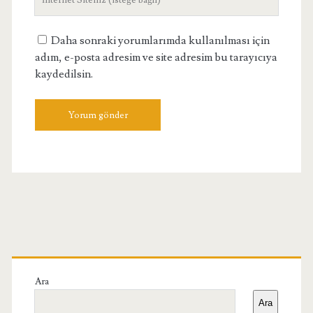
Adresiniz
Daha sonraki yorumlarımda kullanılması için
adım, e-posta adresim ve site adresim bu tarayıcıya
kaydedilsin.
Birincil
Yan
Ara
Ara