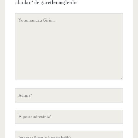
alanlar
*
ile işaretlenmişlerdir
Yorumunuz
Adınız
E-
posta
adresiniz
Site