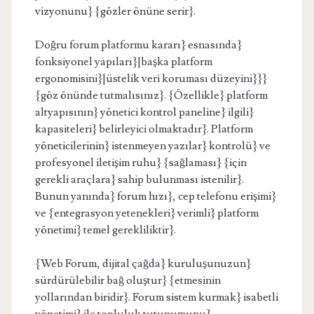
vizyonunu} {gözler önüne serir}.
Doğru forum platformu kararı} esnasında}
fonksiyonel yapıları}|başka platform
ergonomisini}|üstelik veri koruması düzeyini}}}
{göz önünde tutmalısınız}. {Özellikle} platform
altyapısının} yönetici kontrol paneline} ilgili}
kapasiteleri} belirleyici olmaktadır}. Platform
yöneticilerinin} istenmeyen yazılar} kontrolü} ve
profesyonel iletişim ruhu} {sağlaması} {için
gerekli araçlara} sahip bulunması istenilir}.
Bunun yanında} forum hızı}, cep telefonu erişimi}
ve {entegrasyon yetenekleri} verimli} platform
yönetimi} temel gerekliliktir}.
{Web Forum, dijital çağda} kuruluşunuzun}
sürdürülebilir bağ oluştur} {etmesinin
yollarından biridir}. Forum sistem kurmak} isabetli