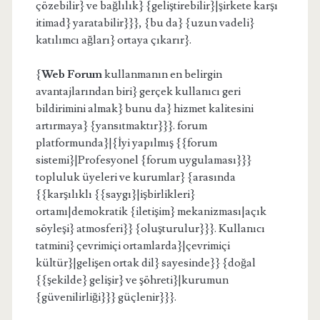
çözebilir} ve bağlılık} {geliştirebilir}|şirkete karşı
itimad} yaratabilir}}}, {bu da} {uzun vadeli}
katılımcı ağları} ortaya çıkarır}.
{
Web Forum
kullanmanın en belirgin
avantajlarından biri} gerçek kullanıcı geri
bildirimini almak} bunu da} hizmet kalitesini
artırmaya} {yansıtmaktır}}}. forum
platformunda}|{İyi yapılmış {{forum
sistemi}|Profesyonel {forum uygulaması}}}
topluluk üyeleri ve kurumlar} {arasında
{{karşılıklı {{saygı}|işbirlikleri}
ortamı|demokratik {iletişim} mekanizması|açık
söyleşi} atmosferi}} {oluşturulur}}}. Kullanıcı
tatmini} çevrimiçi ortamlarda}|çevrimiçi
kültür}|gelişen ortak dil} sayesinde}} {doğal
{{şekilde} gelişir} ve şöhreti}|kurumun
{güvenilirliği}}} güçlenir}}}.