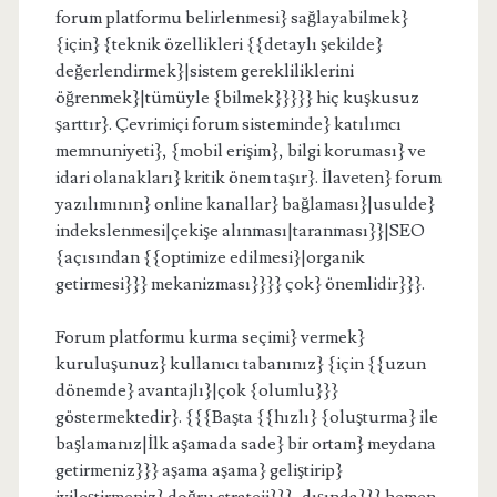
forum platformu belirlenmesi} sağlayabilmek}
{için} {teknik özellikleri {{detaylı şekilde}
değerlendirmek}|sistem gerekliliklerini
öğrenmek}|tümüyle {bilmek}}}}} hiç kuşkusuz
şarttır}. Çevrimiçi forum sisteminde} katılımcı
memnuniyeti}, {mobil erişim}, bilgi koruması} ve
idari olanakları} kritik önem taşır}. İlaveten} forum
yazılımının} online kanallar} bağlaması}|usulde}
indekslenmesi|çekişe alınması|taranması}}|SEO
{açısından {{optimize edilmesi}|organik
getirmesi}}} mekanizması}}}} çok} önemlidir}}}.
Forum platformu kurma seçimi} vermek}
kuruluşunuz} kullanıcı tabanınız} {için {{uzun
dönemde} avantajlı}|çok {olumlu}}}
göstermektedir}. {{{Başta {{hızlı} {oluşturma} ile
başlamanız|İlk aşamada sade} bir ortam} meydana
getirmeniz}}} aşama aşama} geliştirip}