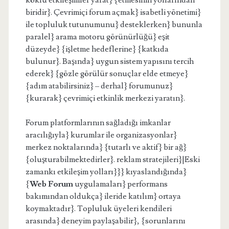
köklü etkileşimler yarat} {etmesinin yollarından
biridir}. Çevrimiçi forum açmak} isabetli yönetimi}
ile topluluk tutunumunu} desteklerken} bununla
paralel} arama motoru görünürlüğü} eşit
düzeyde} {işletme hedeflerine} {katkıda
bulunur}. Başında} uygun sistem yapısını tercih
ederek} {gözle görülür sonuçlar elde etmeye}
{adım atabilirsiniz} – derhal} forumunuz}
{kurarak} çevrimiçi etkinlik merkezi yaratın}.
Forum platformlarının sağladığı imkanlar
aracılığıyla} kurumlar ile organizasyonlar}
merkez noktalarında} {tutarlı ve aktif} bir ağ}
{oluşturabilmektedirler}. reklam stratejileri}|Eski
zamankı etkileşim yolları}}} kıyaslandığında}
{
Web Forum
uygulamaları} performans
bakımından oldukça} ileride katılım} ortaya
koymaktadır}. Topluluk üyeleri kendileri
arasında} deneyim paylaşabilir}, {sorunlarını