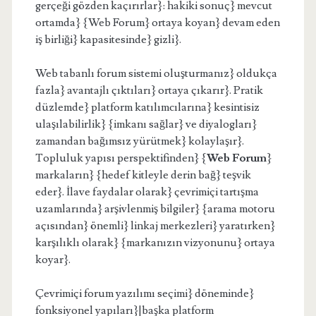
gerçeği gözden kaçırırlar}: hakiki sonuç} mevcut
ortamda} {Web Forum} ortaya koyan} devam eden
iş birliği} kapasitesinde} gizli}.
Web tabanlı forum sistemi oluşturmanız} oldukça
fazla} avantajlı çıktıları} ortaya çıkarır}. Pratik
düzlemde} platform katılımcılarına} kesintisiz
ulaşılabilirlik} {imkanı sağlar} ve diyalogları}
zamandan bağımsız yürütmek} kolaylaşır}.
Topluluk yapısı perspektifinden} {
Web Forum
}
markaların} {hedef kitleyle derin bağ} teşvik
eder}. İlave faydalar olarak} çevrimiçi tartışma
uzamlarında} arşivlenmiş bilgiler} {arama motoru
açısından} önemli} linkaj merkezleri} yaratırken}
karşılıklı olarak} {markanızın vizyonunu} ortaya
koyar}.
Çevrimiçi forum yazılımı seçimi} döneminde}
fonksiyonel yapıları}|başka platform