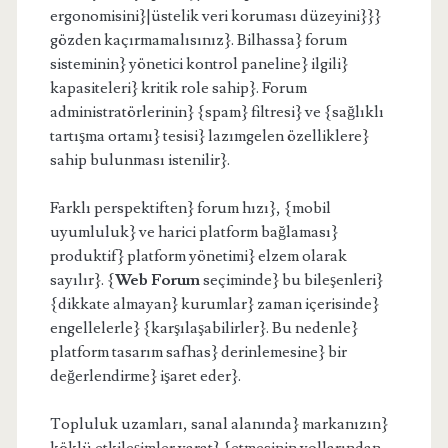
ergonomisini}|üstelik veri koruması düzeyini}}}
gözden kaçırmamalısınız}. Bilhassa} forum
sisteminin} yönetici kontrol paneline} ilgili}
kapasiteleri} kritik role sahip}. Forum
administratörlerinin} {spam} filtresi} ve {sağlıklı
tartışma ortamı} tesisi} lazımgelen özelliklere}
sahip bulunması istenilir}.
Farklı perspektiften} forum hızı}, {mobil
uyumluluk} ve harici platform bağlaması}
produktif} platform yönetimi} elzem olarak
sayılır}. {
Web Forum
seçiminde} bu bileşenleri}
{dikkate almayan} kurumlar} zaman içerisinde}
engellelerle} {karşılaşabilirler}. Bu nedenle}
platform tasarım safhas} derinlemesine} bir
değerlendirme} işaret eder}.
Topluluk uzamları, sanal alanında} markanızın}