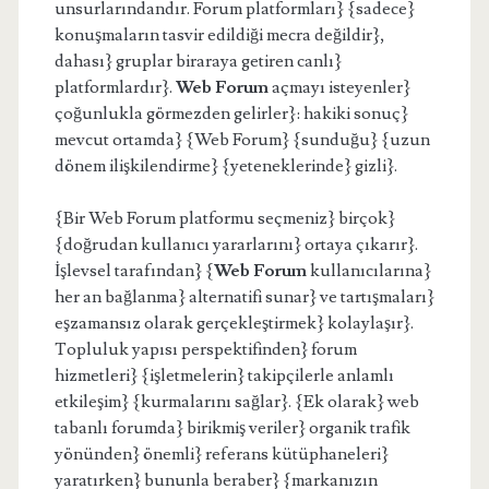
unsurlarındandır. Forum platformları} {sadece}
konuşmaların tasvir edildiği mecra değildir},
dahası} gruplar biraraya getiren canlı}
platformlardır}.
Web Forum
açmayı isteyenler}
çoğunlukla görmezden gelirler}: hakiki sonuç}
mevcut ortamda} {Web Forum} {sunduğu} {uzun
dönem ilişkilendirme} {yeteneklerinde} gizli}.
{Bir Web Forum platformu seçmeniz} birçok}
{doğrudan kullanıcı yararlarını} ortaya çıkarır}.
İşlevsel tarafından} {
Web Forum
kullanıcılarına}
her an bağlanma} alternatifi sunar} ve tartışmaları}
eşzamansız olarak gerçekleştirmek} kolaylaşır}.
Topluluk yapısı perspektifinden} forum
hizmetleri} {işletmelerin} takipçilerle anlamlı
etkileşim} {kurmalarını sağlar}. {Ek olarak} web
tabanlı forumda} birikmiş veriler} organik trafik
yönünden} önemli} referans kütüphaneleri}
yaratırken} bununla beraber} {markanızın