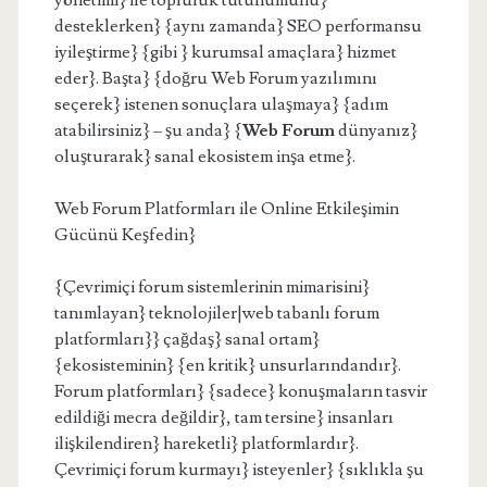
yönetimi} ile topluluk tutunumunu}
desteklerken} {aynı zamanda} SEO performansu
iyileştirme} {gibi } kurumsal amaçlara} hizmet
eder}. Başta} {doğru Web Forum yazılımını
seçerek} istenen sonuçlara ulaşmaya} {adım
atabilirsiniz} – şu anda} {
Web Forum
dünyanız}
oluşturarak} sanal ekosistem inşa etme}.
Web Forum Platformları ile Online Etkileşimin
Gücünü Keşfedin}
{Çevrimiçi forum sistemlerinin mimarisini}
tanımlayan} teknolojiler|web tabanlı forum
platformları}} çağdaş} sanal ortam}
{ekosisteminin} {en kritik} unsurlarındandır}.
Forum platformları} {sadece} konuşmaların tasvir
edildiği mecra değildir}, tam tersine} insanları
ilişkilendiren} hareketli} platformlardır}.
Çevrimiçi forum kurmayı} isteyenler} {sıklıkla şu