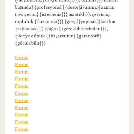
iyileştirmeniz} doğru strateji}}}, dışında}}} hemen
başında} {profesyonel {{desteği} alınız}|uzman
tavsiyesini} {istemeniz}}} mantıklı}}. çevrimiçi
topluluk {{uzamına}}} {giriş {{yapmak}|katılım
{sağlamak}}} {çağın {{gerekliliklerinden}}},
{ileriye dönük {{başarısının} {garantörü}
{görülebilir}}}.
Forum
Forum
Forum
Forum
Forum
Forum
Forum
Forum
Forum
Forum
Forum