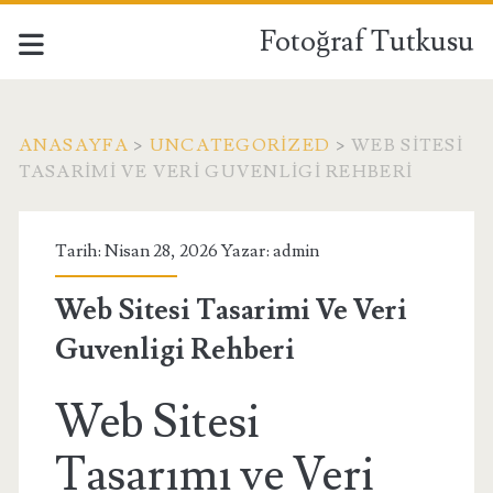
Fotoğraf Tutkusu
ANASAYFA
>
UNCATEGORIZED
>
WEB SITESI
TASARIMI VE VERI GUVENLIGI REHBERI
Tarih: Nisan 28, 2026 Yazar:
admin
Web Sitesi Tasarimi Ve Veri
Guvenligi Rehberi
Web Sitesi
Tasarımı ve Veri