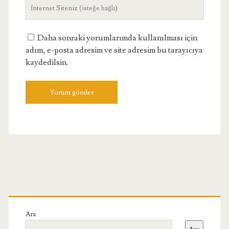
Site
Adresiniz
Daha sonraki yorumlarımda kullanılması için
adım, e-posta adresim ve site adresim bu tarayıcıya
kaydedilsin.
Birincil
Yan
Ara