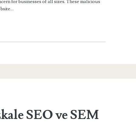
ncern for businesses of all sizes. These malicious
ebsite…
kale SEO ve SEM