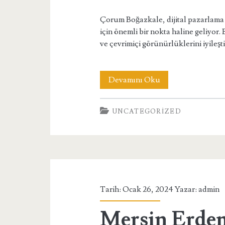
Çorum Boğazkale, dijital pazarlama
için önemli bir nokta haline geliyor. 
ve çevrimiçi görünürlüklerini iyil
Çorum
Devamını Oku
Boğazkale
UNCATEGORIZED
SEO
ve
SEM
Uzmanı
Tarih: Ocak 26, 2024 Yazar:
admin
Mersin Erdem