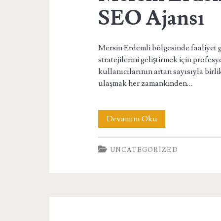
SEO Ajansı
Mersin Erdemli bölgesinde faaliyet g
stratejilerini geliştirmek için profe
kullanıcılarının artan sayısıyla birl
ulaşmak her zamankinden…
Mersin
Devamını Oku
Erdemli
UNCATEGORIZED
Profesyonel
SEO
Ajansı