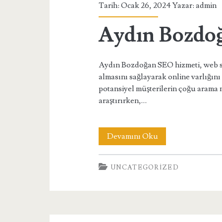
Tarih: Ocak 26, 2024 Yazar:
admin
Aydın Bozdo
Aydın Bozdoğan SEO hizmeti, web sit
almasını sağlayarak online varlığını 
potansiyel müşterilerin çoğu arama 
araştırırken,…
Aydın
Devamını Oku
Bozdoğan
UNCATEGORIZED
SEO
Hizmeti