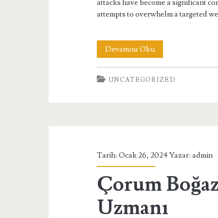
attacks have become a significant co
attempts to overwhelm a targeted w
Real-
Devamını Oku
world
UNCATEGORIZED
Examples
of
Successful
DDoS
Mitigation
Tarih: Ocak 26, 2024 Yazar:
admin
Çorum Boğaz
Uzmanı