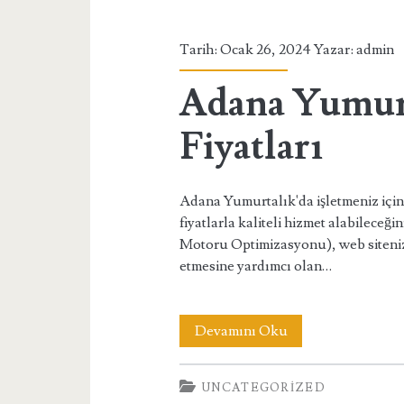
Tarih: Ocak 26, 2024 Yazar:
admin
Adana Yumur
Fiyatları
Adana Yumurtalık'da işletmeniz için
fiyatlarla kaliteli hizmet alabilec
Motoru Optimizasyonu), web sitenizi
etmesine yardımcı olan…
Adana
Devamını Oku
Yumurtalık
UNCATEGORIZED
SEO