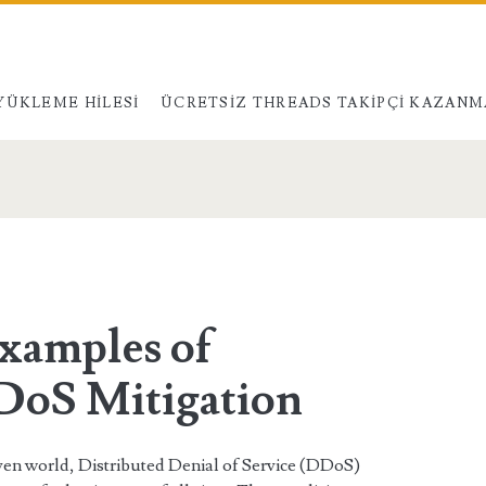
YÜKLEME HILESI
ÜCRETSIZ THREADS TAKIPÇI KAZANM
xamples of
DoS Mitigation
riven world, Distributed Denial of Service (DDoS)