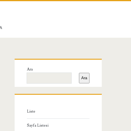
A
Birincil
Ara
Yan
Ara
Menü
Liste
Sayfa Listesi