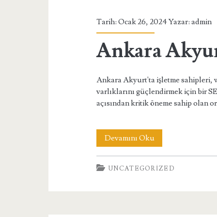
Tarih: Ocak 26, 2024 Yazar:
admin
Ankara Akyur
Ankara Akyurt'ta işletme sahipleri, 
varlıklarını güçlendirmek için bir S
açısından kritik öneme sahip olan 
Ankara
Devamını Oku
Akyurt
UNCATEGORIZED
SEO
Ajansı