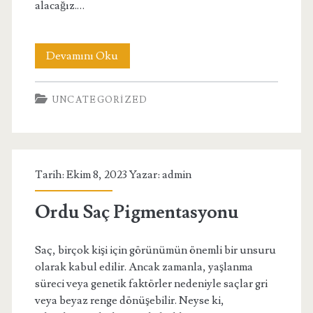
alacağız.…
OpenCart
Devamını Oku
Veritabanı
UNCATEGORIZED
Güvenliği
ve
Veri
Tarih: Ekim 8, 2023 Yazar:
admin
Koruma
Hataları
Ordu Saç Pigmentasyonu
Saç, birçok kişi için görünümün önemli bir unsuru
olarak kabul edilir. Ancak zamanla, yaşlanma
süreci veya genetik faktörler nedeniyle saçlar gri
veya beyaz renge dönüşebilir. Neyse ki,