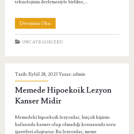
teknolojinin ilerlemesiyle birlikte,…
Ordu
Devamını Oku
Saç
UNCATEGORIZED
Pigmentasyonu
Tarih: Eylül 28, 2023 Yazar:
admin
Memede Hipoekoik Lezyon
Kanser Midir
Memedeki hipoekoik lezyonlar, birçok kişinin
kafasında kanser olup olmadığı konusunda soru
işaretleri oluşturur. Bu lezyonlar, meme