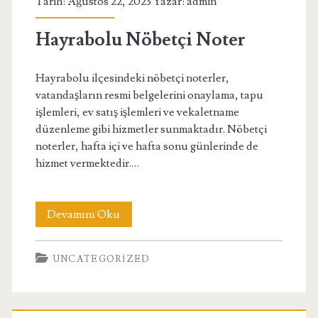
Tarih: Ağustos 22, 2023 Yazar:
admin
Hayrabolu Nöbetçi Noter
Hayrabolu ilçesindeki nöbetçi noterler,
vatandaşların resmi belgelerini onaylama, tapu
işlemleri, ev satış işlemleri ve vekaletname
düzenleme gibi hizmetler sunmaktadır. Nöbetçi
noterler, hafta içi ve hafta sonu günlerinde de
hizmet vermektedir.…
Hayrabolu
Devamını Oku
Nöbetçi
UNCATEGORIZED
Noter